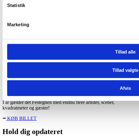
Jørgen De Mylius
Statistik
Lørdag
Marketing
Ekspressen
Clemens
“Vi Elsker giver de fedeste flashbacks til en tid, hvor
musikken gjorde én glad i låget. Den fest, man bare
Tillad alle
skal til hvert år. I år bliver det 9. gang i Rødovre.”
Daniella, København
Tillad valgte
Så mange gæster var vi ELsker sidste år!
Afvis
0
I år gælder det Festegnen med endnu flere artister, scener,
kvadratmeter og gæster!
KØB BILLET
Hold dig opdateret