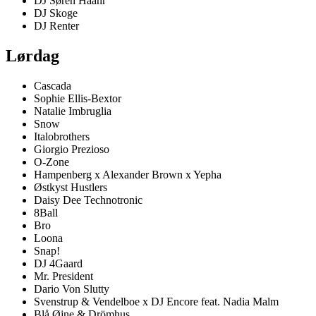
DJ Søren Haahr
DJ Skoge
DJ Renter
Lørdag
Cascada
Sophie Ellis-Bextor
Natalie Imbruglia
Snow
Italobrothers
Giorgio Prezioso
O-Zone
Hampenberg x Alexander Brown x Yepha
Østkyst Hustlers
Daisy Dee Technotronic
8Ball
Bro
Loona
Snap!
DJ 4Gaard
Mr. President
Dario Von Slutty
Svenstrup & Vendelboe x DJ Encore feat. Nadia Malm
Blå Øjne & Drömhus