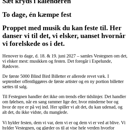
Sæt kryds i kalenderen
To dage, én kæmpe fest
Proppet med musik du kan feste til. Her
danser vi til det, vi elsker, uanset hvornår
vi forelskede os i det.
Henover to dage, d. 18. & 19. juni 2027 – samles Vestegnen om det,
vi elsker mest: musikken og festen. Det foregår i Espelunde,
Rødovre.
De første 5000 Blind Bird Billetter er allerede revet væk. I
september offentliggøres de første artister og en ny portion billetter
sættes til salg.
Til Festegnen handler det ikke om trends eller tidslinjer. Det handler
om følelsen, når en sang rammer lige der, hvor minderne bor og
hvor de nye er på vej ind. Her spiller vi alt det, du kan udenad, og
alt det, du ikke vidste, du manglede.
Vi hylder festen, dem vi var, dem vi er og dem vi er ved at blive. Vi
hylder Vestegnen, og glæder os til at vise hele verden hvorfor