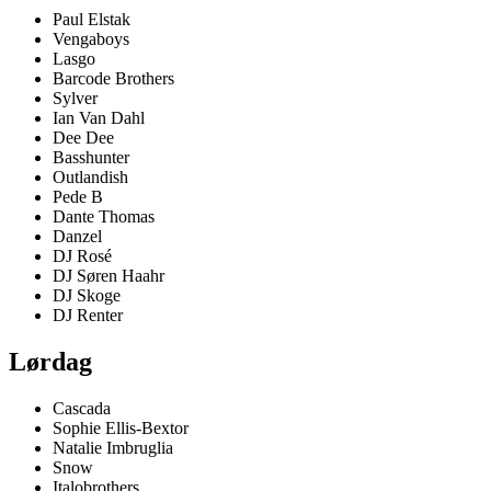
Paul Elstak
Vengaboys
Lasgo
Barcode Brothers
Sylver
Ian Van Dahl
Dee Dee
Basshunter
Outlandish
Pede B
Dante Thomas
Danzel
DJ Rosé
DJ Søren Haahr
DJ Skoge
DJ Renter
Lørdag
Cascada
Sophie Ellis-Bextor
Natalie Imbruglia
Snow
Italobrothers