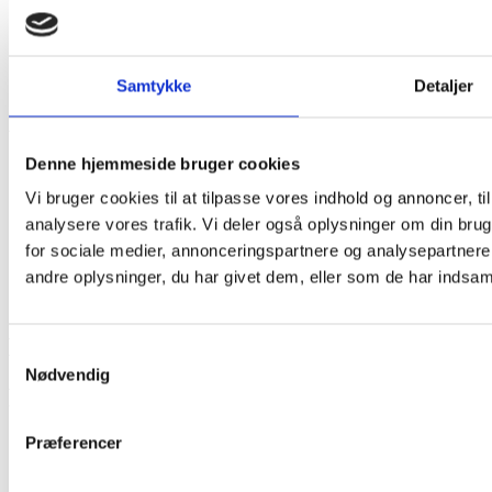
Paul Van Dyk
ATB
Sigala
Jaxstyle
Samtykke
Detaljer
Lørdag
Denne hjemmeside bruger cookies
Laidback Luke
Faustix
Vi bruger cookies til at tilpasse vores indhold og annoncer, til 
Kato
analysere vores trafik. Vi deler også oplysninger om din br
Darude
Armand Van Helden
for sociale medier, annonceringspartnere og analysepartner
andre oplysninger, du har givet dem, eller som de har indsamle
Sing-Along og bajere
Bodega Royal
Samtykkevalg
Nødvendig
Fredag
Præferencer
Rasmus Bjerg
Harske Hubbi
Christian Brøns