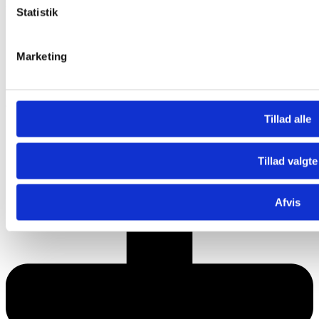
Derudover kan du opleve vores baruniverser:
Statistik
Nohrlund Bar
– drinks, bobler og vin
Royal Blanche Bar
Ølhaven
med specialøl fra Skands, Spybrew og Royal
Marketing
Unibrew
Obs. Vi tager forbehold for prisjusteringer og ændringer i
sortimentet.
Tillad alle
Tillad valgte
Afvis