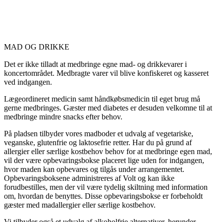
MAD OG DRIKKE
Det er ikke tilladt at medbringe egne mad- og drikkevarer i
koncertområdet. Medbragte varer vil blive konfiskeret og kasseret
ved indgangen.
Lægeordineret medicin samt håndkøbsmedicin til eget brug må
gerne medbringes. Gæster med diabetes er desuden velkomne til at
medbringe mindre snacks efter behov.
På pladsen tilbyder vores madboder et udvalg af vegetariske,
veganske, glutenfrie og laktosefrie retter. Har du på grund af
allergier eller særlige kostbehov behov for at medbringe egen mad,
vil der være opbevaringsbokse placeret lige uden for indgangen,
hvor maden kan opbevares og tilgås under arrangementet.
Opbevaringsboksene administreres af Volt og kan ikke
forudbestilles, men der vil være tydelig skiltning med information
om, hvordan de benyttes. Disse opbevaringsbokse er forbeholdt
gæster med madallergier eller særlige kostbehov.
Vi tilbyder også et udvalg af alkoholfrie alternativer, herunder