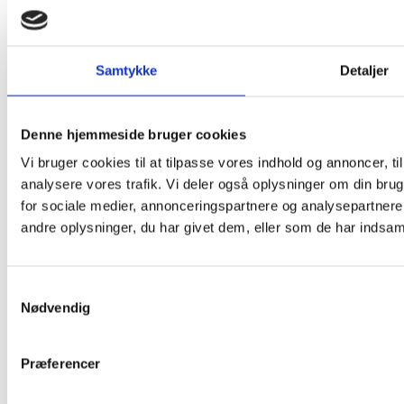
Samtykke
Detaljer
Denne hjemmeside bruger cookies
BARUDVALG
Vi bruger cookies til at tilpasse vores indhold og annoncer, til 
I vores 4 store barer finder du blandt andet:
analysere vores trafik. Vi deler også oplysninger om din br
Fadøl 0,4 ltr.
for sociale medier, annonceringspartnere og analysepartner
60,-
andre oplysninger, du har givet dem, eller som de har indsamle
Sodavand
38,-
Kildevand
35,-
Samtykkevalg
Red Bull
Nødvendig
40,-
Glas rosévin
70,-
Drinks
Præferencer
70,-