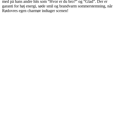
med på hans andre hits som “Hvor er du bro?” og “Glad”. Der er
garanti for høj energi, søde smil og brandvarm sommerstemning, når
Rødovres egen charmør indtager scenen!